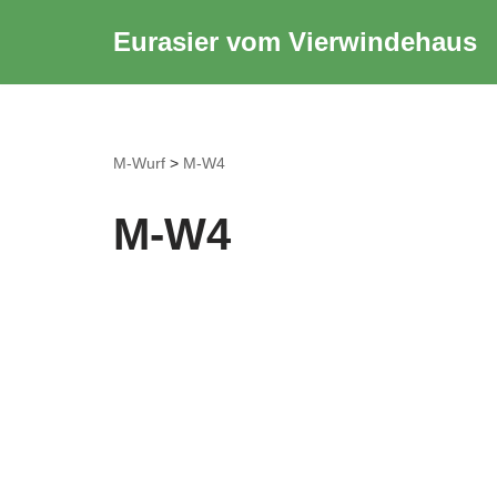
Eurasier vom Vierwindehaus
Zum
Inhalt
springen
M-Wurf
>
M-W4
M-W4