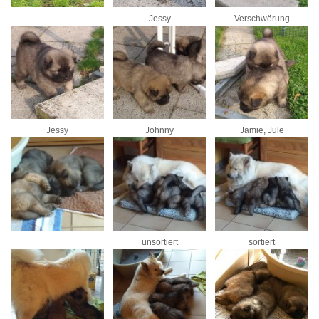
Jessy
Verschwörung
Jessy
Johnny
Jamie, Jule
unsortiert
sortiert