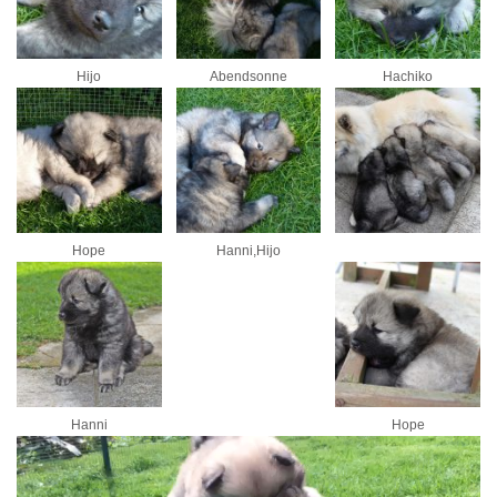
Hijo
Abendsonne
Hachiko
Hope
Hanni,Hijo
Hanni
Hope
Video-
Player