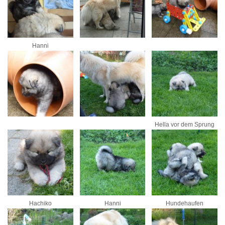
Hanni
Hella vor dem Sprung
Hachiko
Hanni
Hundehaufen