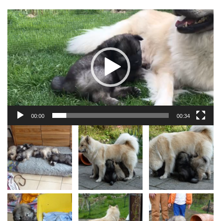
Video-
Player
00:00
00:34