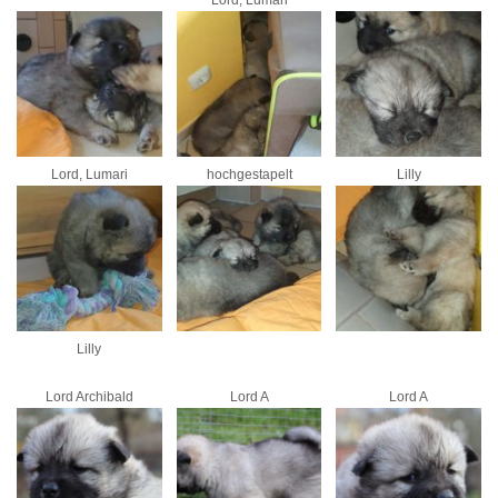
Lord, Lumari
hochgestapelt
Lilly
Lilly
Lord Archibald
Lord A
Lord A