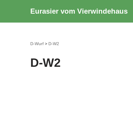
Eurasier vom Vierwindehaus
Zum
Inhalt
springen
D-Wurf
>
D-W2
D-W2